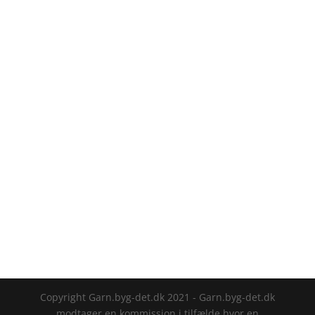
overkommelig pris nu.
Tag selv et kig på et godt udvalg herunder.
Se eventuelt disse sider for yderligere
info:
https://garn.byg-det.dk/garn-Middelfart/
https://garn.byg-det.dk/garn-Grenaa/
https://garn.byg-det.dk/garn-Korsør/
Copyright Garn.byg-det.dk 2021 - Garn.byg-det.dk
modtager en kommission i tilfælde hvor en