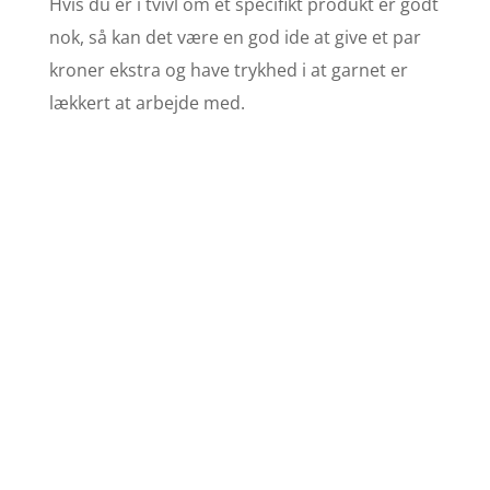
Hvis du er i tvivl om et specifikt produkt er godt
nok, så kan det være en god ide at give et par
kroner ekstra og have trykhed i at garnet er
lækkert at arbejde med.
Find opskrifter
Se stort udvalg af
strikkeopskrifter her