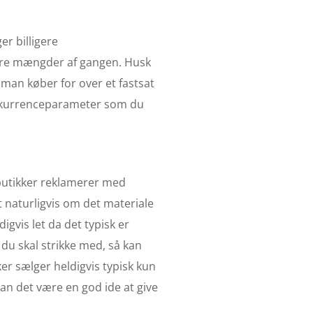
er billigere
tørre mængder af gangen. Husk
 man køber for over et fastsat
konkurrenceparameter som du
e butikker reklamerer med
 naturligvis om det materiale
digvis let da det typisk er
 du skal strikke med, så kan
sens
er sælger heldigvis typisk kun
 kan det være en god ide at give