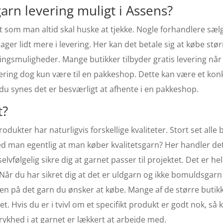
 garn levering muligt i Assens?
t som man altid skal huske at tjekke. Nogle forhandlere sælg
ger lidt mere i levering. Her kan det betale sig at købe s
eringsmuligheder. Mange butikker tilbyder gratis levering når
levering dog kun være til en pakkeshop. Dette kan være et 
du synes det er besværligt at afhente i en pakkeshop.
t?
ukter har naturligvis forskellige kvaliteter. Stort set all
d man egentlig at man køber kvalitetsgarn? Her handler det
elvfølgelig sikre dig at garnet passer til projektet. Det er hel
 Når du har sikret dig at det er uldgarn og ikke bomuldsgarn
ligt Garn As
n på det garn du ønsker at købe. Mange af de større butikk
tet. Hvis du er i tvivl om et specifikt produkt er godt nok, så
rykhed i at garnet er lækkert at arbejde med.