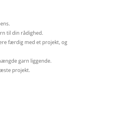
sens.
rn til din rådighed.
være færdig med et projekt, og
 mængde garn liggende.
næste projekt.