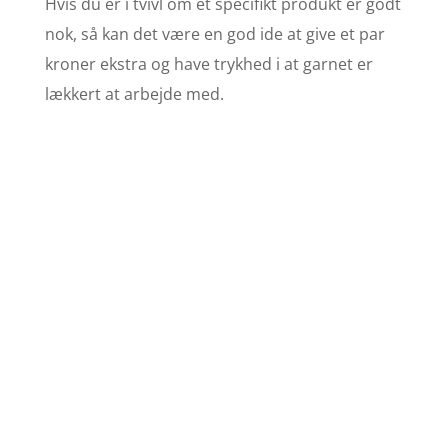
Hvis du er i tvivl om et specifikt produkt er godt
nok, så kan det være en god ide at give et par
kroner ekstra og have trykhed i at garnet er
lækkert at arbejde med.
Find opskrifter
Se stort udvalg af
strikkeopskrifter her