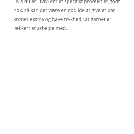
Hvis du er i tvivl om et specifikt produkt er godt
nok, så kan det være en god ide at give et par
kroner ekstra og have trykhed i at garnet er
lækkert at arbejde med.
Find opskrifter
Se stort udvalg af
strikkeopskrifter her