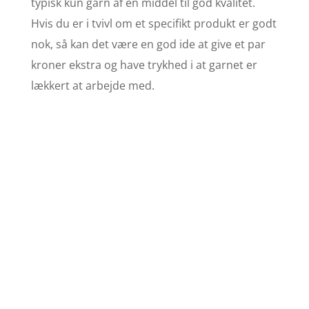
typisk kun garn af en middel til god kvalitet.
Hvis du er i tvivl om et specifikt produkt er godt
nok, så kan det være en god ide at give et par
kroner ekstra og have trykhed i at garnet er
lækkert at arbejde med.
Find opskrifter
Se stort udvalg af
strikkeopskrifter her