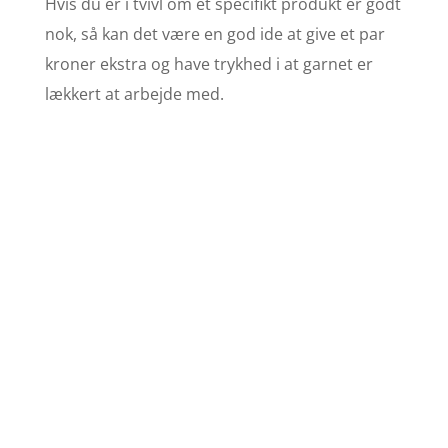
Hvis du er i tvivl om et specifikt produkt er godt
nok, så kan det være en god ide at give et par
kroner ekstra og have trykhed i at garnet er
lækkert at arbejde med.
Find opskrifter
Se stort udvalg af
strikkeopskrifter her